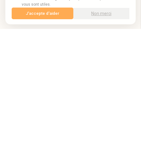
vous sont utiles.
Non merci
J'accepte d'aider
Notre localisation
Espace Emeraude, 61/69 rue Camille Pelletan, 33150 Cenon
Nos horaires
Ouvert du lundi au vendredi de 8h30 à 17h30
Nous appeler
Tél. 05 57 61 20 31
Restez informé des bonnes opportunités !
Construisons ensemble les compétences de demain
Evolutions métiers, formation professionnelle, veille sur les financements,
recevez uniquement l'essentiel en choisissant les listes de diffusions qui vous
intéressent.