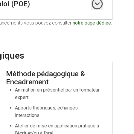
ploi (POE)
financements vous pouvez consulter
notre page dédiée
.
ploi
de 12 mois minimum y compris les contrats aidés, en
e professionnalisation CDD de 12 mois minimum.
 intégrer un emploi pour lequel vos qualifications ne
giques
Méthode pédagogique &
Encadrement
Animation en présentiel par un formateur
expert
ravail
Apports théoriques, échanges,
ès de votre OPCO
interactions
Atelier de mise en application pratique à
l’écrit et/ou à l’oral