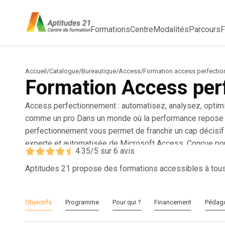
Formations
Centre
Modalités
Parcours
F
Accueil
/
Catalogue
/
Bureautique
/
Access
/
Formation access perfecti
Formation Access per
Access perfectionnement : automatisez, analysez, optim
comme un pro Dans un monde où la performance repose s
perfectionnement vous permet de franchir un cap décisif :
experte et automatisée de Microsoft Access. Conçue pou
4.35
/5 sur
6
avis
humaines, de la comptabilité ou de l’administration ame
vous apprend à structurer des données selon les règles d
Aptitudes 21 propose des formations accessibles à tou
tables, à automatiser vos tâches grâce aux macros et à b
professionnels. Vous saurez analyser vos données avec 
Objectifs
Programme
Pour qui ?
Financement
Pédag
générer des rapports pertinents et fluidifier votre quotid
expertise reconnue, un gain de temps opérationnel et un 