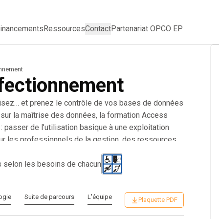
inancements
Ressources
Contact
Partenariat OPCO EP
onnement
fectionnement
isez… et prenez le contrôle de vos bases de données
ur la maîtrise des données, la formation Access
 passer de l’utilisation basique à une exploitation
r les professionnels de la gestion, des ressources
nés à manipuler des bases complexes, cette formation
e normalisation, à créer des relations solides entre vos
s selon les besoins de chacun
âtir des formulaires dynamiques, précis et
des requêtes avancées, détecter les anomalies,
ogie
Suite de parcours
L'équipe
ien grâce à des interfaces personnalisées. Résultat : une
Plaquette PDF
véritable avantage concurrentiel pour évoluer vers des