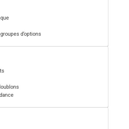
ique
, groupes d’options
tats
ts
doublons
ndance