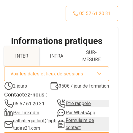
05 57 61 20 31
Informations pratiques
SUR-
INTER
INTRA
MESURE
Voir les dates et lieux de sessions
2
jours
350€ / jour de formation
Contactez-nous :
Être rappelé
05 57 61 20 31
Par LinkedIn
Par WhatsApp
Formulaire de
nathalieguillorit@apti
contact
tudes21.com