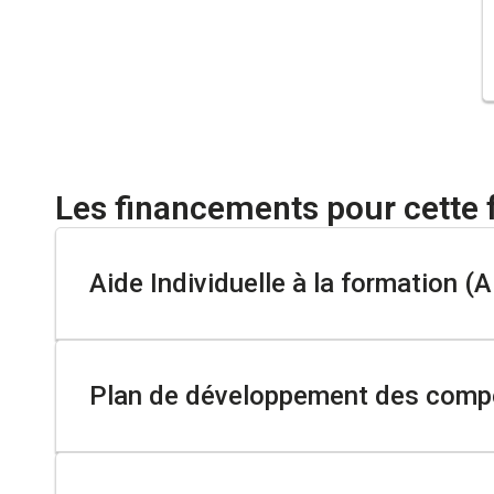
Les financements pour cette 
Aide Individuelle à la formation (A
Demandeur d’emploi inscrit à Pole Emploi
Plan de développement des compé
Personne ayant subi un licenciement économique et 
Sécurisation Professionnelle)