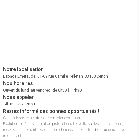
Notre localisation
Espace Emeraude, 61/69 rue Camille Pelletan, 33150 Cenon
Nos horaires
Ouvert du lundi au vendredi de 8h30 à 17h30
Nous appeler
Tél. 05 57 61 20 31
Restez informé des bonnes opportunités !
Construisons ensemble les compétences de demain
Evolutions métiers, formation professionnelle, veille sur les financements,
recevez uniquement l'essentiel en choisissant les listes de diffusions qui vous
intéressent.