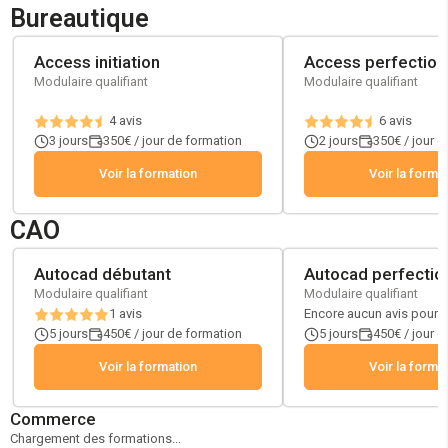
Bureautique
Access initiation
Access perfectio
Modulaire qualifiant
Modulaire qualifiant
4
avis
6
avis
3 jours
350€ / jour de formation
2 jours
350€ / jour 
Voir la formation
Voir la forma
CAO
Autocad débutant
Autocad perfecti
Modulaire qualifiant
Modulaire qualifiant
1
avis
Encore aucun avis pour c
5 jours
450€ / jour de formation
5 jours
450€ / jour 
Voir la formation
Voir la forma
Commerce
Chargement des formations...