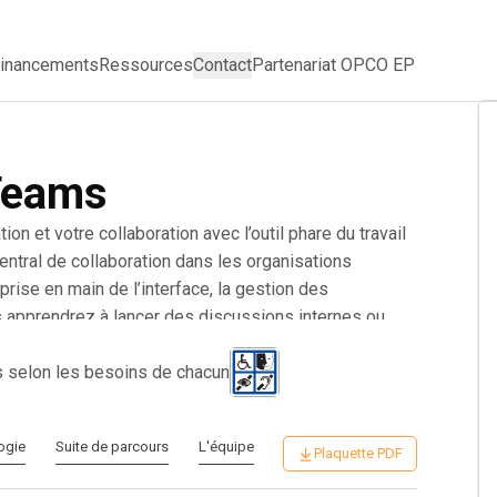
inancements
Ressources
Contact
Partenariat OPCO EP
Teams
 et votre collaboration avec l’outil phare du travail
ntral de collaboration dans les organisations
rise en main de l’interface, la gestion des
s apprendrez à lancer des discussions internes ou
anifier vos visioconférences avec le calendrier
 comme les notes de réunion, le tableau blanc ou les
s selon les besoins de chacun
ructurer vos équipes et canaux, personnaliser vos
ent vos notifications. Que vous soyez débutant ou
ogie
Suite de parcours
L'équipe
 gagner en fluidité, en réactivité et en confort dans vos
Plaquette PDF
pratiques de sécurité et d’ergonomie numérique.