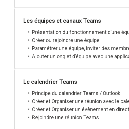
Supprimer un message
Partager un fichier dans une conversation
Epingler une conversation
Les équipes et canaux Teams
Différences de fonctionnalités entre conv
Présentation du fonctionnement d’une équ
Lancer un appel vidéo ou audio depuis une
Créer ou rejoindre une équipe
Partager un écran et donner le contrôle pr
Paramétrer une équipe, inviter des membr
Ajouter un onglet d’équipe avec une applicati
Ajouter un canal, personnaliser les onglets
Partager des fichiers dans un canal
Démarrer une réunion dans un canal
Le calendrier Teams
Récupérer l’adresse email d’un canal pour
Principe du calendrier Teams / Outlook
Supprimer un canal
Créer et Organiser une réunion avec le cal
Créer et Organiser un évènement en direc
Rejoindre une réunion Teams
Les modes d’affichages de réunion