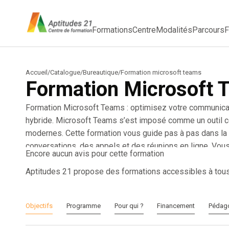
Formations
Centre
Modalités
Parcours
F
Accueil
/
Catalogue
/
Bureautique
/
Formation microsoft teams
Formation Microsoft 
Formation Microsoft Teams : optimisez votre communication
hybride. Microsoft Teams s’est imposé comme un outil ce
modernes. Cette formation vous guide pas à pas dans la p
conversations, des appels et des réunions en ligne. Vou
Encore aucun avis pour cette formation
externes, partager des fichiers, utiliser les réactions, pl
Teams/Outlook et exploiter les fonctionnalités avancées
Aptitudes 21 propose des formations accessibles à tou
enregistrements. Vous découvrirez également comment st
onglets, organiser vos contenus et paramétrer efficacem
Objectifs
Programme
Pour qui ?
Financement
Pédag
utilisateur occasionnel, cette formation vous permettra de
échanges professionnels, tout en respectant les bonnes 