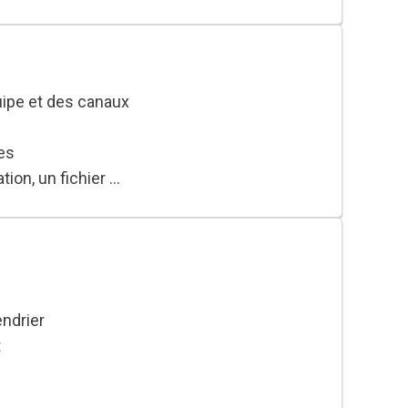
ersations interne/externe
ipe et des canaux
 conversation
ovisoirement
es
on, un fichier ...
 pouvoir y envoyer un message par mail
endrier
t