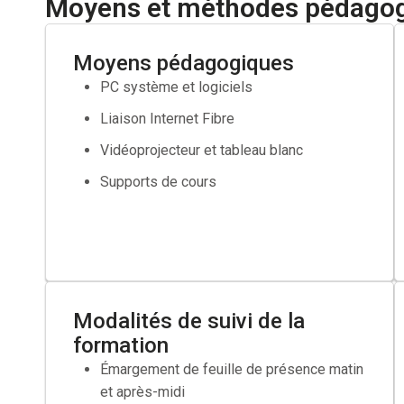
Moyens et méthodes pédago
sont pas suffisante.
Établir la fiche de poste
Moyens pédagogiques
PC système et logiciels
Réaliser le positionnement du candidat
Liaison Internet Fibre
Élaborer un parcours formation
Vidéoprojecteur et tableau blanc
Faire valider votre projet par votre conseiller France T
Supports de cours
Si besoin faire une demande de cofinancement aupr
Modalités de suivi de la
formation
Émargement de feuille de présence matin
et après-midi