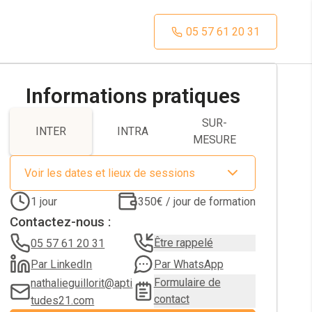
05 57 61 20 31
Informations pratiques
SUR-
INTER
INTRA
MESURE
Voir les dates et lieux de sessions
1
jour
350€ / jour de formation
Contactez-nous :
Être rappelé
05 57 61 20 31
Par LinkedIn
Par WhatsApp
Formulaire de
nathalieguillorit@apti
contact
tudes21.com