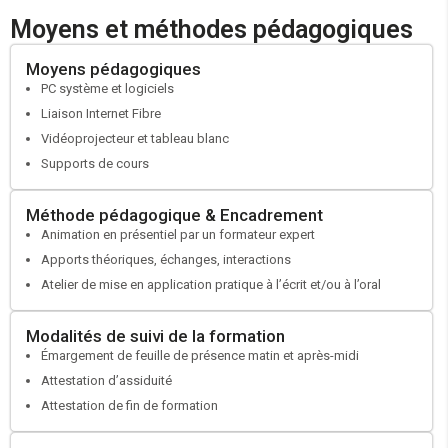
minimum y compris les contrats aidés, en contrat de
Moyens et méthodes pédagogiques
professionnalisation CDI ou en contrat de professionnalisation CDD
de 12 mois minimum.
Moyens pédagogiques
Demandeur d’emploi inscrit à France Travail souhaitant intégrer un
PC système et logiciels
emploi pour lequel vos qualifications ne sont pas suffisante.
Liaison Internet Fibre
Établir la fiche de poste
Vidéoprojecteur et tableau blanc
Réaliser le positionnement du candidat
Supports de cours
Élaborer un parcours formation
Faire valider votre projet par votre conseiller France Travail
Méthode pédagogique & Encadrement
Si besoin faire une demande de cofinancement auprès de votre
Animation en présentiel par un formateur expert
OPCO
Apports théoriques, échanges, interactions
Atelier de mise en application pratique à l’écrit et/ou à l’oral
Modalités de suivi de la formation
Émargement de feuille de présence matin et après-midi
Attestation d’assiduité
Attestation de fin de formation