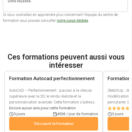
votre réussite.
Si vous souhaitez en apprendre plus concernant l'équipe du centre de
formation vous pouvez consulter
notre page dédiée
.
Ces formations peuvent aussi vous
intéresser
Formation Autocad perfectionnement
Formation
AutoCAD – Perfectionnement : passez à la vitesse
SketchUp : don
supérieure avec la 3D, le rendu réaliste et la
modélisation 3
personnalisation avancée. Cette formation s’adresse
percutante. D
aux utilisateurs ayant déjà les bases d’AutoCAD et
Encore aucun avis pour cette formation
professionnels
1
souhaitant maîtriser les outils avancés de
5
jours
450€ / jour de formation
initie à l’envi
3
jours
modélisation, de visualisation et de gestion de projet.
nombreuses fo
Découvrir la formation
Vous apprendrez à créer des jeux de feuilles
configurer votr
structurés, personnaliser votre espace de travail, et
dessin 2D et d