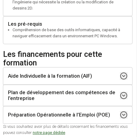
l'ingénierie qui nécessite la création ou la modification de
dessins 2D.
Les pré-requis
Compréhension de base des outils informatiques, capacité à
naviguer efficacement dans un environnement PC Windows.
Les financements pour cette
formation
Aide Individuelle à la formation (AIF)
Plan de développement des compétences de
Demandeur d’emploi inscrit à Pole Emploi
l’entreprise
Personne ayant subi un licenciement économique et bénéficiant d’un
accompagnement CSP (Contrat de Sécurisation Professionnelle)
Préparation Opérationnelle à l’Emploi (POE)
Une entreprise
Réaliser un positionnement
Un salarié
Si vous souhaitez avoir plus de détails concernant les financements vous
Élaborer un parcours personnalisé et obtenir un devis
pouvez consulter
notre page dédiée
.
Employeur ayant un poste à pourvoir en CDI, en CDD de 12 mois
Faire valider votre projet par votre conseiller Pole Emploi
Propre à chaque entreprise