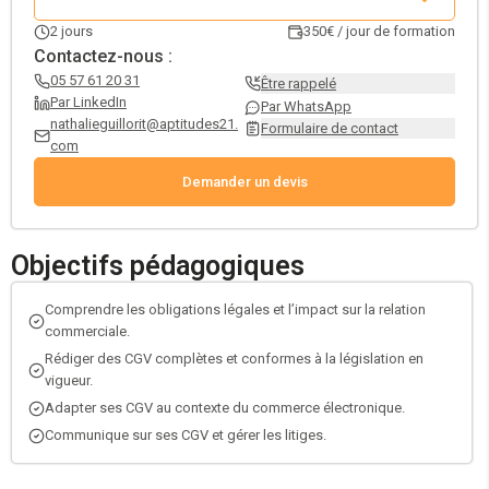
transformer vos CGV en véritable levier de confiance et de
2
jours
350€ / jour de formation
performance.
Contactez-nous :
05 57 61 20 31
Être rappelé
Par LinkedIn
Par WhatsApp
nathalieguillorit@aptitudes21.
Formulaire de contact
com
Demander un devis
Objectifs pédagogiques
Comprendre les obligations légales et l’impact sur la relation
commerciale.
Rédiger des CGV complètes et conformes à la législation en
vigueur.
Adapter ses CGV au contexte du commerce électronique.
Communique sur ses CGV et gérer les litiges.