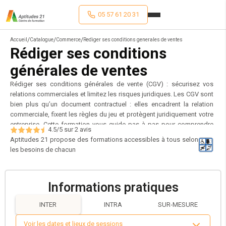
05 57 61 20 31
/
/
/
Accueil
Catalogue
Commerce
Rediger ses conditions generales de ventes
Rédiger ses conditions
générales de ventes
Rédiger ses conditions générales de vente (CGV) : sécurisez vos
relations commerciales et limitez les risques juridiques. Les CGV sont
bien plus qu’un document contractuel : elles encadrent la relation
commerciale, fixent les règles du jeu et protègent juridiquement votre
entreprise. Cette formation vous guide pas à pas pour comprendre
4.5
/5 sur
2
avis
les obligations légales liées aux CGV, distinguer les pratiques BtoB et
Aptitudes 21 propose des formations accessibles à tous selon
BtoC, identifier les clauses essentielles (modalités de paiement,
les besoins de chacun
responsabilité, résolution des litiges) et éviter les clauses abusives.
Vous apprendrez à rédiger vos CGV en fonction de votre activité, y
compris dans le cadre du e-commerce, à les articuler avec les
Informations pratiques
mentions légales et les CGU, et à les communiquer efficacement à
vos clients. Un module spécifique est dédié à la gestion des litiges :
INTER
INTRA
SUR-MESURE
recours amiables, contentieux, sécurisation des modalités de
règlement. Idéale pour les dirigeants, commerciaux, responsables
Voir les dates et lieux de sessions
juridiques ou e-commerçants, cette formation vous permet de