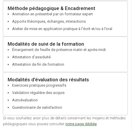
Faire valider votre projet par votre conseiller France Travail
Méthode pédagogique & Encadrement
Si besoin faire une demande de cofinancement auprès de votre
Animation en présentiel par un formateur expert
OPCO
Apports théoriques, échanges, interactions
Atelier de mise en application pratique à l’écrit et/ou à l’oral
Modalités de suivi de la formation
Émargement de feuille de présence matin et après-midi
Attestation d’assiduité
Attestation de fin de formation
Modalités d’évaluation des résultats
Exercices pratiques progressifs
Validation régulière des acquis
Autoévaluation
Questionnaire de satisfaction
Si vous souhaitez avoir plus de détails concernant les moyens et méthodes
pédagogiques vous pouvez consulter
notre page dédiée
.