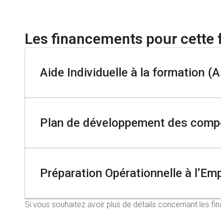
Les financements pour cette 
Aide Individuelle à la formation (A
Demandeur d’emploi inscrit à Pole Emploi
Plan de développement des compé
Personne ayant subi un licenciement économique et 
Sécurisation Professionnelle)
Une entreprise
Préparation Opérationnelle à l’Em
Réaliser un positionnement
Un salarié
Élaborer un parcours personnalisé et obtenir un devis
Si vous souhaitez avoir plus de détails concernant les 
Faire valider votre projet par votre conseiller Pole Em
Propre à chaque entreprise
Employeur ayant un poste à pourvoir en CDI, en CDD 