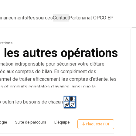
inancements
Ressources
Contact
Partenariat OPCO EP
erations
s les autres opérations
ormation indispensable pour sécuriser votre clôture
liés aux comptes de bilan. En complément des
rmet de traiter efficacement les comptes d’attente, les
s et produits constatés d’avance, ainsi que la
pprendrez également à identifier les retraitements
e conforme. S’adressant aux comptables, assistants
s selon les besoins de chacun
nciers, cette formation répond aux exigences d’une
râce à une approche claire et structurée, vous gagnez en
ogie
Suite de parcours
L'équipe
c Écritures d’inventaires : les autres opérations,
Plaquette PDF
z la qualité de votre production comptable.