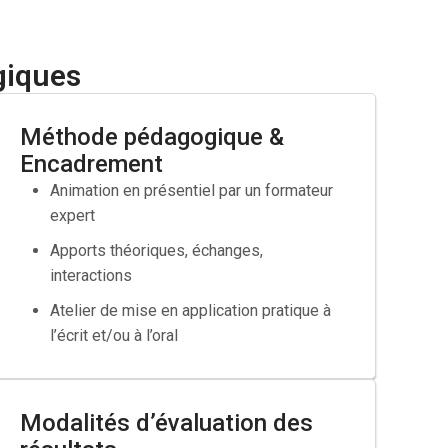
e professionnalisation CDD de 12 mois minimum.
 intégrer un emploi pour lequel vos qualifications ne
giques
Méthode pédagogique &
Encadrement
Animation en présentiel par un formateur
expert
ravail
Apports théoriques, échanges,
ès de votre OPCO
interactions
Atelier de mise en application pratique à
l’écrit et/ou à l’oral
Modalités d’évaluation des