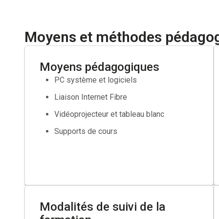
contrat de professionnalisation CDI ou en contrat d
Demandeur d’emploi inscrit à France Travail souhaitant
Moyens et méthodes pédago
sont pas suffisante.
Établir la fiche de poste
Moyens pédagogiques
PC système et logiciels
Réaliser le positionnement du candidat
Liaison Internet Fibre
Élaborer un parcours formation
Vidéoprojecteur et tableau blanc
Faire valider votre projet par votre conseiller France T
Supports de cours
Si besoin faire une demande de cofinancement aupr
Modalités de suivi de la