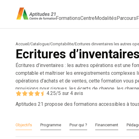
Formations
Centre
Modalités
Parcours
F
Accueil
/
Catalogue
/
Comptabilite
/
Ecritures dinventaires les autres op
Ecritures d’inventaire
Écritures d’inventaires : les autres opérations est une f
comptable et maîtriser les enregistrements complexes 
opérations d’achats et de ventes, cette formation vous pe
provisions pour risques, les écarts de change, les charge
4.25
/5 sur
4
avis
revalorisation des dettes et créances en devises. Vous a
fiscaux nécessaires et à préparer une balance de clôtur
Aptitudes 21 propose des formations accessibles à tou
comptables, contrôleurs de gestion et responsables fina
comptabilité fiable et conforme aux normes en vigueur. G
Objectifs
Programme
Pour qui ?
Financement
Pédag
rigueur, limitez les erreurs et anticipez les contrôles. Ave
maîtrisez chaque étape de la clôture annuelle et renforce