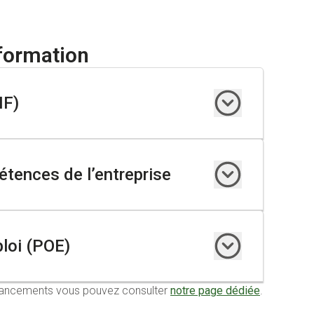
formation
IF)
tences de l’entreprise
bénéficiant d’un accompagnement CSP (Contrat de
ploi (POE)
financements vous pouvez consulter
notre page dédiée
.
ploi
de 12 mois minimum y compris les contrats aidés, en