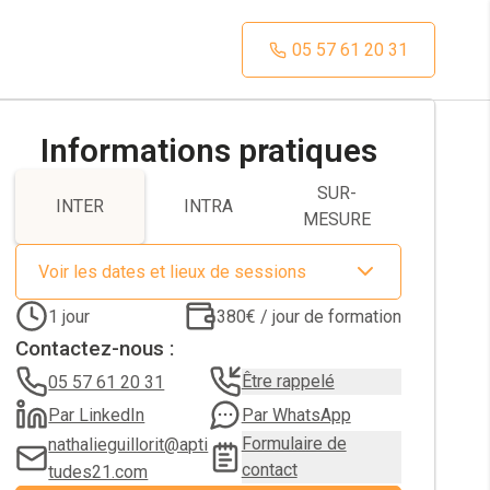
05 57 61 20 31
Informations pratiques
SUR-
INTER
INTRA
MESURE
Voir les dates et lieux de sessions
1
jour
380€ / jour de formation
Contactez-nous :
Être rappelé
05 57 61 20 31
Par LinkedIn
Par WhatsApp
Formulaire de
nathalieguillorit@apti
contact
tudes21.com