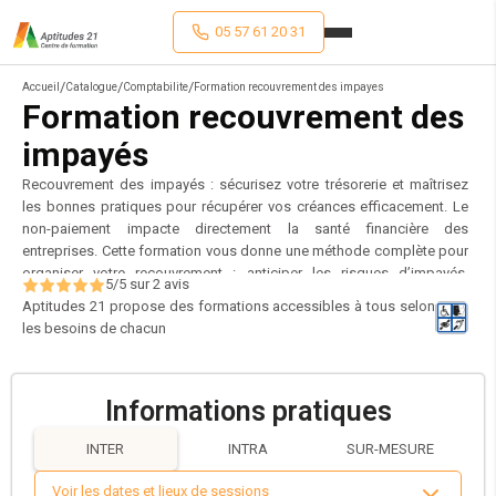
05 57 61 20 31
/
/
/
Accueil
Catalogue
Comptabilite
Formation recouvrement des impayes
Formation recouvrement des
impayés
Recouvrement des impayés : sécurisez votre trésorerie et maîtrisez
les bonnes pratiques pour récupérer vos créances efficacement. Le
non-paiement impacte directement la santé financière des
entreprises. Cette formation vous donne une méthode complète pour
organiser votre recouvrement : anticiper les risques d’impayés,
5
/5 sur
2
avis
structurer vos relances à l’amiable (téléphone, courriers, visite
Aptitudes 21 propose des formations accessibles à tous selon
commerciale) et, si nécessaire, engager des procédures judiciaires
les besoins de chacun
adaptées. Vous apprendrez à préparer vos dossiers clients, à
hiérarchiser vos créances, à mener des relances efficaces tout en
préservant la relation commerciale, et à connaître le rôle des acteurs
Informations pratiques
de la justice et des sociétés de recouvrement. Commerciaux,
comptables, responsables de recouvrement ou chefs d’entreprise :
INTER
INTRA
SUR-MESURE
mettez en place une stratégie de recouvrement performante pour
limiter vos pertes, maintenir votre rentabilité et protéger votre
Voir les dates et lieux de sessions
trésorerie sur le long terme.