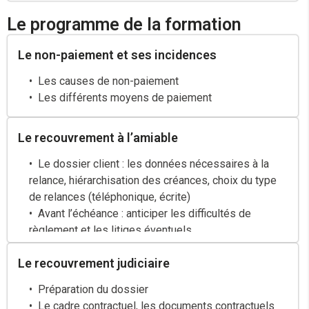
Le programme de la formation
Le non-paiement et ses incidences
Les causes de non-paiement
Les différents moyens de paiement
Le recouvrement à l’amiable
Le dossier client : les données nécessaires à la
relance, hiérarchisation des créances, choix du type
de relances (téléphonique, écrite)
Avant l’échéance : anticiper les difficultés de
règlement et les litiges éventuels
Après l’échéance : relancer l’impayé
Le recouvrement judiciaire
La relance téléphonique : étapes de l’entretien,
organisation, communication verbale, traitement des
Préparation du dossier
objections, la typologie des clients, attitude à adopter
Le cadre contractuel, les documents contractuels