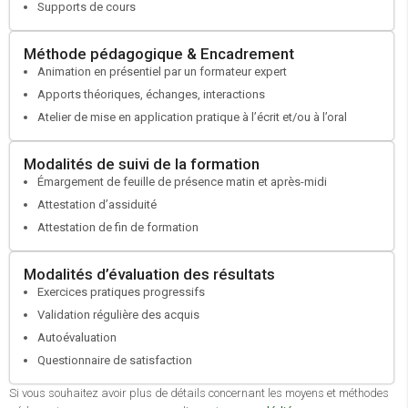
Réaliser le positionnement du candidat
Supports de cours
Élaborer un parcours formation
Faire valider votre projet par votre conseiller France Travail
Méthode pédagogique & Encadrement
Si besoin faire une demande de cofinancement auprès de votre
Animation en présentiel par un formateur expert
OPCO
Apports théoriques, échanges, interactions
Atelier de mise en application pratique à l’écrit et/ou à l’oral
Modalités de suivi de la formation
Émargement de feuille de présence matin et après-midi
Attestation d’assiduité
Attestation de fin de formation
Modalités d’évaluation des résultats
Exercices pratiques progressifs
Validation régulière des acquis
Autoévaluation
Questionnaire de satisfaction
Si vous souhaitez avoir plus de détails concernant les moyens et méthodes