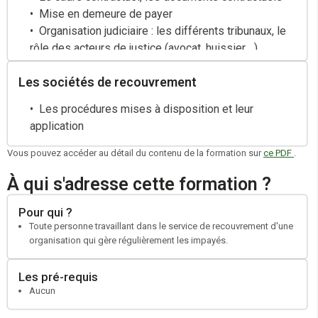
Les courriers : place de la relance écrite, étude de
Mise en demeure de payer
modèles types, portée de l’écrit (maintien de la
Organisation judiciaire : les différents tribunaux, le
relation commerciale, gestion des réactions du client)
rôle des acteurs de justice (avocat, huissier,…)
La visite du commercial
Les sociétés de recouvrement
Les procédures mises à disposition et leur
application
Vous pouvez accéder au détail du contenu de la formation sur
ce PDF
.
À qui s'adresse cette formation ?
Pour qui ?
Toute personne travaillant dans le service de recouvrement d'une
organisation qui gère régulièrement les impayés.
Les pré-requis
Aucun