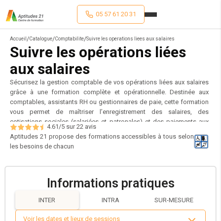
05 57 61 20 31
/
/
/
Accueil
Catalogue
Comptabilite
Suivre les operations liees aux salaires
Suivre les opérations liées
aux salaires
Sécurisez la gestion comptable de vos opérations liées aux salaires
grâce à une formation complète et opérationnelle. Destinée aux
comptables, assistants RH ou gestionnaires de paie, cette formation
vous permet de maîtriser l’enregistrement des salaires, des
cotisations sociales (salariées et patronales) et des paiements aux
4.61
/5 sur
22
avis
organismes sociaux. Vous apprendrez à comptabiliser les opérations
Aptitudes 21 propose des formations accessibles à tous selon
spécifiques : notes de frais, IJSS, titres-restaurant, acomptes, aides à
les besoins de chacun
l’emploi, indemnités de fin de contrat, prélèvement à la source… Vous
serez également capable de gérer les provisions liées aux congés
payés, aux ruptures de contrat ou aux indemnités de fin de carrière. En
Informations pratiques
consolidant vos pratiques comptables sur ces postes sensibles,
vous garantissez la fiabilité de vos écritures, limitez les risques de
INTER
INTRA
SUR-MESURE
redressements et facilitez les relations avec les RH et les auditeurs.
Un indispensable pour une comptabilité sociale fluide, rigoureuse et
Voir les dates et lieux de sessions
conforme.