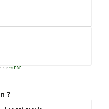
n sur
ce PDF
.
on ?