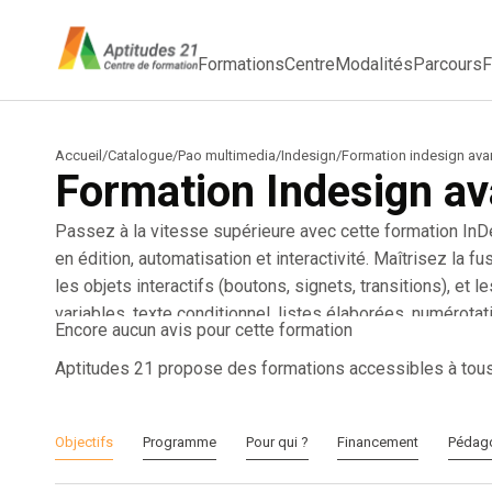
Formations
Centre
Modalités
Parcours
F
Accueil
/
Catalogue
/
Pao multimedia
/
Indesign
/
Formation indesign av
Formation Indesign a
Passez à la vitesse supérieure avec cette formation In
en édition, automatisation et interactivité. Maîtrisez la 
les objets interactifs (boutons, signets, transitions), et 
variables, texte conditionnel, listes élaborées, numérot
Encore aucun avis pour cette formation
encres mélangées, à optimiser vos exports avec des prof
interactifs au format SWF ou XFL. Un incontournable pour 
Aptitudes 21 propose des formations accessibles à tou
performance.
Objectifs
Programme
Pour qui ?
Financement
Pédag