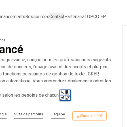
inancements
Ressources
Contact
Partenariat OPCO EP
ance
vancé
Design avancé, conçue pour les professionnels exigeants
fusion de données, l’usage avancé des scripts et plug-ins,
les fonctions puissantes de gestion de texte : GREP,
ation automatique. Vous apprendrez également à gérer les
ils de contrôle en amont, et à produire des supports
industrialiser vos publications et gagner en
s selon les besoins de chacun
ogie
Suite de parcours
L'équipe
Plaquette PDF