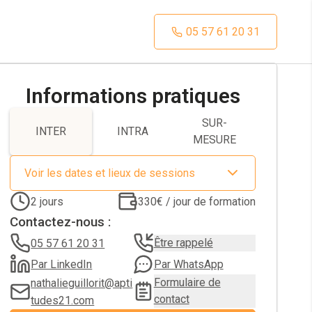
05 57 61 20 31
Informations pratiques
SUR-
INTER
INTRA
MESURE
Voir les dates et lieux de sessions
2
jours
330€ / jour de formation
Contactez-nous :
Être rappelé
05 57 61 20 31
Par LinkedIn
Par WhatsApp
Formulaire de
nathalieguillorit@apti
contact
tudes21.com