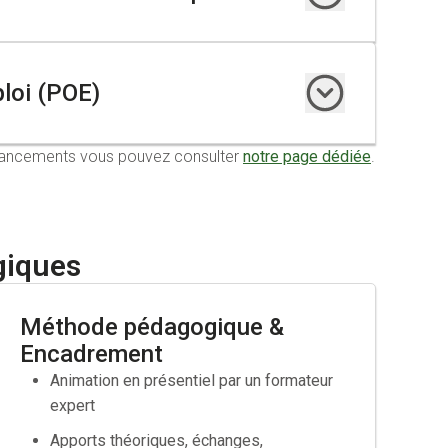
bénéficiant d’un accompagnement CSP (Contrat de
ploi (POE)
financements vous pouvez consulter
notre page dédiée
.
ploi
de 12 mois minimum y compris les contrats aidés, en
e professionnalisation CDD de 12 mois minimum.
 intégrer un emploi pour lequel vos qualifications ne
giques
Méthode pédagogique &
Encadrement
Animation en présentiel par un formateur
expert
ravail
Apports théoriques, échanges,