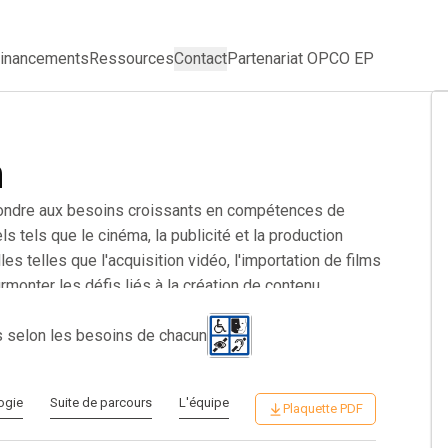
inancements
Ressources
Contact
Partenariat OPCO EP
n
épondre aux besoins croissants en compétences de
tels que le cinéma, la publicité et la production
es telles que l'acquisition vidéo, l'importation de films
rmonter les défis liés à la création de contenu
tâches clés comme le mixage audio, le montage
are à des métiers tels que monteur vidéo, assistant de
s selon les besoins de chacun
avail, cette expertise vous rendra plus attractif pour les
dia. En améliorant vos capacités techniques, vous
ogie
Suite de parcours
L'équipe
lution professionnelle. Cette formation constitue un
Plaquette PDF
ndustrie audiovisuelle, grâce à des compétences