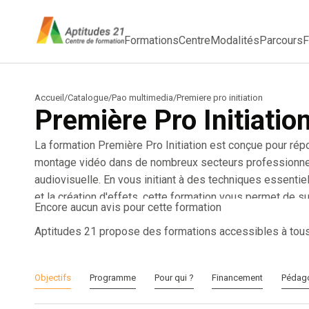
Formations
Centre
Modalités
Parcours
F
Accueil
/
Catalogue
/
Pao multimedia
/
Premiere pro initiation
Première Pro Initiatio
La formation Première Pro Initiation est conçue pour r
montage vidéo dans de nombreux secteurs professionnels 
audiovisuelle. En vous initiant à des techniques essentiell
et la création d'effets, cette formation vous permet de su
Encore aucun avis pour cette formation
numérique de qualité. Vous apprendrez à maîtriser des 
synchronisé et l'exportation de projets, ce qui vous prép
Aptitudes 21 propose des formations accessibles à tou
postproduction ou créateur de contenu. Sur le marché du tr
entreprises cherchant à optimiser leur présence multime
Objectifs
Programme
Pour qui ?
Financement
Pédag
augmentez votre employabilité et vos perspectives d'évo
atout majeur pour ceux souhaitant se démarquer dans l'i