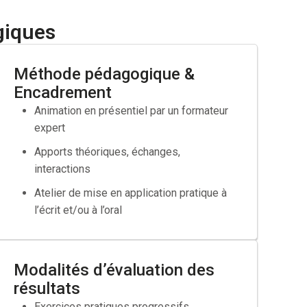
 intégrer un emploi pour lequel vos qualifications ne
giques
Méthode pédagogique &
Encadrement
Animation en présentiel par un formateur
expert
ravail
Apports théoriques, échanges,
ès de votre OPCO
interactions
Atelier de mise en application pratique à
l’écrit et/ou à l’oral
Modalités d’évaluation des
résultats
Exercices pratiques progressifs