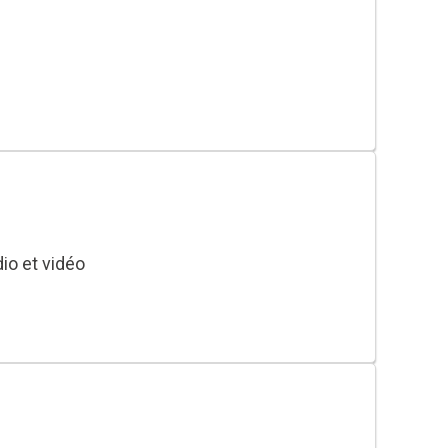
dio et vidéo
ts de montage par glissement, déroulement,