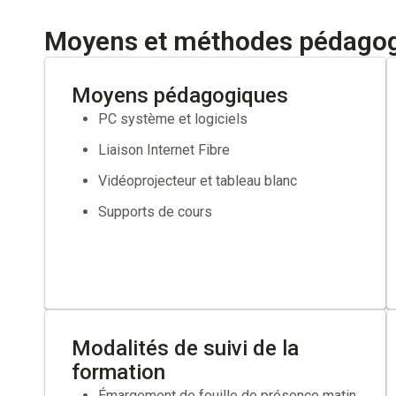
Demandeur d’emploi inscrit à France Travail souhaitant
Moyens et méthodes pédago
sont pas suffisante.
Établir la fiche de poste
Moyens pédagogiques
PC système et logiciels
Réaliser le positionnement du candidat
Liaison Internet Fibre
Élaborer un parcours formation
Vidéoprojecteur et tableau blanc
Faire valider votre projet par votre conseiller France T
Supports de cours
Si besoin faire une demande de cofinancement aupr
Modalités de suivi de la
formation
Émargement de feuille de présence matin