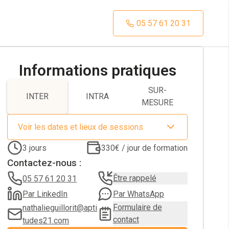
05 57 61 20 31
Informations pratiques
SUR-
INTER
INTRA
MESURE
Voir les dates et lieux de sessions
3
jours
330€ / jour de formation
Contactez-nous :
Être rappelé
05 57 61 20 31
Par LinkedIn
Par WhatsApp
Formulaire de
nathalieguillorit@apti
contact
tudes21.com