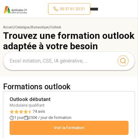
05 57 61 20 31
/
/
/
Accueil
Catalogue
Bureautique
Outlook
Trouvez une formation
outlook
adaptée à votre besoin
Formations
outlook
Outlook débutant
Modulaire qualifiant
74
avis
1 jour
250€ / jour de formation
Voir la formation