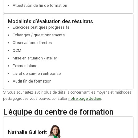
Retirer, compléter votre dossier et l’adresser pour le passage en
Attestation de fin de formation
commission au FONGECIF jusqu’au 31/12 et à la Commission
paritaire interprofessionnelle régionale (CPIR) dès le 1er janvier.
Modalités d’évaluation des résultats
Exercices pratiques progressifs
Échanges / questionnements
Observations directes
QCM
Mise en situation / atelier
Examen blanc
Livret de suivi en entreprise
Audit fin de formation
Si vous souhaitez avoir plus de détails concernant les moyens et méthodes
pédagogiques vous pouvez consulter
notre page dédiée
.
L'équipe du centre de formation
Nathalie Guillorit