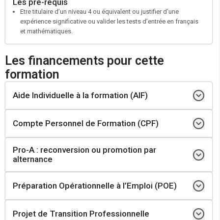
Les pré-requis
Etre titulaire d’un niveau 4 ou équivalent ou justifier d’une
expérience significative ou valider les tests d’entrée en français
et mathématiques.
Les financements pour cette
formation
Aide Individuelle à la formation (AIF)
Compte Personnel de Formation (CPF)
Demandeur d’emploi inscrit à Pole Emploi
Personne ayant subi un licenciement économique et bénéficiant d’un
accompagnement CSP (Contrat de Sécurisation Professionnelle)
Pro-A : reconversion ou promotion par
Salarié
alternance
Travailleur indépendant
Réaliser un positionnement
Demandeur d’emploi inscrit à France travail
Élaborer un parcours personnalisé et obtenir un devis
Préparation Opérationnelle à l’Emploi (POE)
Salarié en CDI.
Personne ayant subi un licenciement économique et bénéficiant d’un
Faire valider votre projet par votre conseiller Pole Emploi
accompagnement CSP (Contrat de Sécurisation Professionnelle)
Salarié en contrat unique d’insertion en CDI.
Salarié dont la qualification est insuffisante au regard de l’évolution
Projet de Transition Professionnelle
Employeur ayant un poste à pourvoir en CDI, en CDD de 12 mois
Réaliser un positionnement