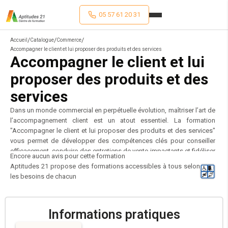
05 57 61 20 31
/
/
/
Accueil
Catalogue
Commerce
Accompagner le client et lui proposer des produits et des services
Accompagner le client et lui
proposer des produits et des
services
Dans un monde commercial en perpétuelle évolution, maîtriser l’art de
l’accompagnement client est un atout essentiel. La formation
"Accompagner le client et lui proposer des produits et des services"
vous permet de développer des compétences clés pour conseiller
efficacement, conduire des entretiens de vente impactants et fidéliser
Encore aucun avis pour cette formation
une clientèle exigeante. Destinée aux conseillers commerciaux,
Aptitudes 21 propose des formations accessibles à tous selon
attachés commerciaux, prospecteurs et délégués commerciaux, cette
les besoins de chacun
formation vous outille pour représenter votre entreprise avec
professionnalisme, optimiser vos techniques de vente et assurer un
suivi client efficace. Grâce à une approche pédagogique immersive
Informations pratiques
alliant exercices pratiques, mises en situation et cas concrets, vous
apprendrez à adapter votre discours, gérer les objections et renforcer