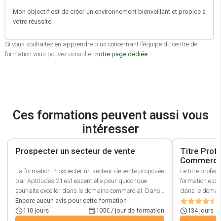
Mon objectif est de créer un environnement bienveillant et propice à
votre réussite.
Si vous souhaitez en apprendre plus concernant l'équipe du centre de
formation vous pouvez consulter
notre page dédiée
.
Ces formations peuvent aussi vous
intéresser
Prospecter un secteur de vente
Titre Prof
Commerci
La formation Prospecter un secteur de vente proposée
Le titre profes
par Aptitudes 21 est essentielle pour quiconque
formation essen
souhaite exceller dans le domaine commercial. Dans
dans le domain
un environnement de plus en plus compétitif,
Encore aucun avis pour cette formation
formation, vo
3
comprendre comment prospecter efficacement est
110
jours
105€ / jour de formation
efficacement u
134
jours
crucial pour surmonter les défis de la vente et se
produits et se