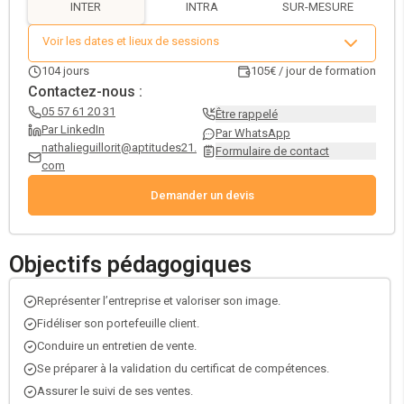
INTER
INTRA
SUR-MESURE
l’expérience client. Un véritable levier pour booster vos performances
commerciales, accroître votre employabilité et évoluer vers des
Voir les dates et lieux de sessions
postes à responsabilité. Avec un taux d’insertion de 79% à 6 mois,
cette formation certifiante est un tremplin vers une carrière
104
jours
105€ / jour de formation
commerciale réussie !
Contactez-nous :
05 57 61 20 31
Être rappelé
Par LinkedIn
Par WhatsApp
nathalieguillorit@aptitudes21.
Formulaire de contact
com
Demander un devis
Objectifs pédagogiques
Représenter l’entreprise et valoriser son image.
Fidéliser son portefeuille client.
Conduire un entretien de vente.
Se préparer à la validation du certificat de compétences.
Assurer le suivi de ses ventes.