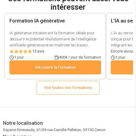
intéresser
Formation IA générative
L’IA au se
IA générative initiation est la formation idéale pour
L’IA au servic
découvrir le potentiel révolutionnaire de l’intelligence
conçue pour tr
artificielle générative et en maîtriser les bases
intégrant les ou
essentielles. À l’heure où les modèles comme ChatGPT
15
avis
performants d
Encore aucun 
ou DALL·E transforment les usages professionnels,
1
jour
400€ / jour de formation
cycles de vente
1
jour
cette formation vous permet de comprendre le
devient clé, ce
Découvrir la formation
fonctionnement des réseaux de neurones, du deep
meilleurs usag
learning, des prompts et des principaux outils d’IA
DALL·E, etc.) 
générative. Vous explorerez les cas d’usage (texte,
contenus percu
image, vidéo, musique), les plateformes clés (OpenAI,
Voir toutes nos formations
optimiser votr
TensorFlow, PyTorch), ainsi que les techniques de
apprendrez à 
création de prompts efficaces pour obtenir des
argumentaires
résultats pertinents et optimisés. Accessible aux
vous et analys
professionnels de tous secteurs (communication,
mieux ciblées.
marketing, design, RH, industrie…), cette formation
business deve
Notre localisation
vous aide à tirer parti des opportunités offertes par
freelances sou
Espace Emeraude, 61/69 rue Camille Pelletan, 33150 Cenon
l’IA, tout en abordant les enjeux éthiques, les biais et
commerciale av