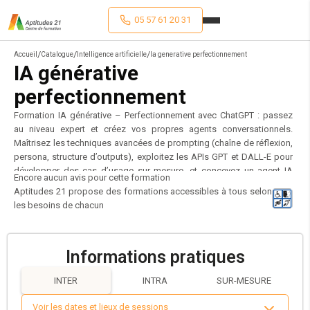
05 57 61 20 31
/
/
/
Accueil
Catalogue
Intelligence artificielle
Ia generative perfectionnement
IA générative
perfectionnement
Formation IA générative – Perfectionnement avec ChatGPT : passez
au niveau expert et créez vos propres agents conversationnels.
Maîtrisez les techniques avancées de prompting (chaîne de réflexion,
persona, structure d’outputs), exploitez les APIs GPT et DALL-E pour
développer des cas d’usage sur mesure, et concevez un agent IA
Encore aucun avis pour cette formation
personnalisé aligné sur vos objectifs métier. Vous découvrirez
Aptitudes 21 propose des formations accessibles à tous selon
également comment automatiser vos processus avec Make, les
les besoins de chacun
plugins ChatGPT et des prompts conditionnels. La formation s’appuie
sur des cas concrets dans les secteurs RH, marketing, commercial ou
juridique, avec accompagnement sur vos problématiques
Informations pratiques
spécifiques. Vous repartez avec une méthode réplicable, des outils
clés en main et une vision claire de l’intégration de l’IA dans vos
INTER
INTRA
SUR-MESURE
workflows professionnels.
Voir les dates et lieux de sessions