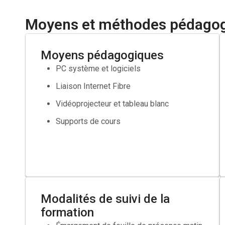
Demandeur d’emploi inscrit à France Travail souhaitant
Moyens et méthodes pédago
sont pas suffisante.
Établir la fiche de poste
Moyens pédagogiques
PC système et logiciels
Réaliser le positionnement du candidat
Liaison Internet Fibre
Élaborer un parcours formation
Vidéoprojecteur et tableau blanc
Faire valider votre projet par votre conseiller France T
Supports de cours
Si besoin faire une demande de cofinancement aupr
Modalités de suivi de la
formation