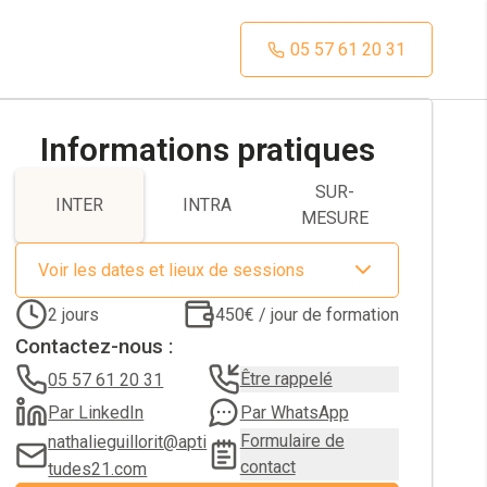
05 57 61 20 31
Informations pratiques
SUR-
INTER
INTRA
MESURE
Voir les dates et lieux de sessions
2
jours
450€ / jour de formation
Contactez-nous :
Être rappelé
05 57 61 20 31
Par LinkedIn
Par WhatsApp
Formulaire de
nathalieguillorit@apti
contact
tudes21.com