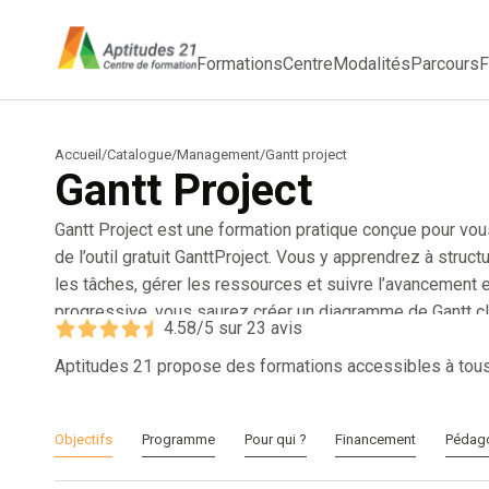
Formations
Centre
Modalités
Parcours
F
Accueil
/
Catalogue
/
Management
/
Gantt project
Gantt Project
Gantt Project est une formation pratique conçue pour vous i
de l’outil gratuit GanttProject. Vous y apprendrez à structur
les tâches, gérer les ressources et suivre l’avancement 
progressive, vous saurez créer un diagramme de Gantt cla
4.58
/5 sur
23
avis
jalons, générer des rapports exploitables et exporter vo
Project). Que vous soyez chef de projet, assistant de di
Aptitudes 21 propose des formations accessibles à tou
projet, cette formation vous offre une méthode visuelle et
activités. Avec Gantt Project, gagnez en clarté, structure
Objectifs
Programme
Pour qui ?
Financement
Pédag
payants ni compétences techniques avancées. Une solut
méthodes de travail.