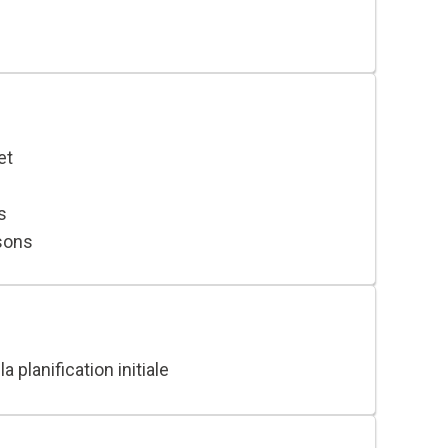
et
s
isons
 planification initiale