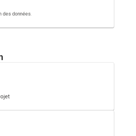
on des données.
n
rojet