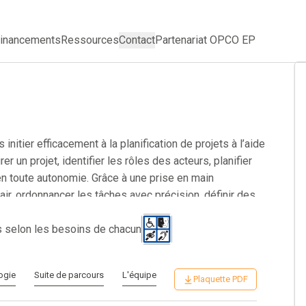
inancements
Ressources
Contact
Partenariat OPCO EP
nitier efficacement à la planification de projets à l’aide
er un projet, identifier les rôles des acteurs, planifier
en toute autonomie. Grâce à une prise en main
ir, ordonnancer les tâches avec précision, définir des
s plannings vers d’autres formats (PDF, image, MS
rection, responsable d’équipe ou débutant en gestion de
s selon les besoins de chacun
 concrète pour mieux organiser, anticiper et piloter vos
 et efficacité dans vos projets, même sans logiciels
ogie
Suite de parcours
L'équipe
ion accessible pour professionnaliser rapidement vos
Plaquette PDF