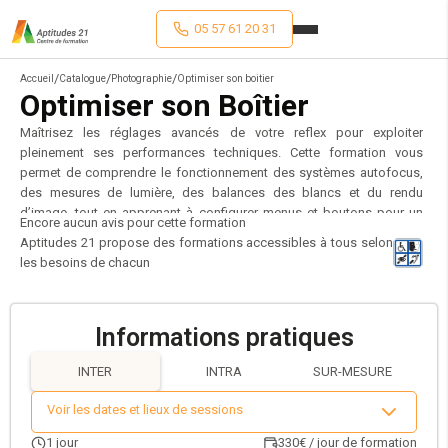
05 57 61 20 31
/
/
/
Accueil
Catalogue
Photographie
Optimiser son boitier
Optimiser son Boîtier
Maîtrisez les réglages avancés de votre reflex pour exploiter
pleinement ses performances techniques. Cette formation vous
permet de comprendre le fonctionnement des systèmes autofocus,
des mesures de lumière, des balances des blancs et du rendu
d’image, tout en apprenant à configurer menus et boutons pour un
Encore aucun avis pour cette formation
usage sur-mesure. Gérez vos fichiers RAW, JPEG, NEF ou TIFF avec
Aptitudes 21 propose des formations accessibles à tous selon
précision, améliorez vos rendus couleur et optimisez chaque prise
les besoins de chacun
grâce à une exposition maîtrisée, une bonne gestion des ISO et un
entretien régulier de votre boîtier. Idéal pour photographes
passionnés ou pros exigeants.
Informations pratiques
INTER
INTRA
SUR-MESURE
Voir les dates et lieux de sessions
1
jour
330€ / jour de formation