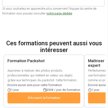
Si vous souhaitez en apprendre plus concernant l'équipe du centre de
formation vous pouvez consulter
notre page dédiée
.
Ces formations peuvent aussi vous
intéresser
Formation Packshot
Maîtriser l
expert
Apprenez à réaliser des photos produits
Perfectionnez
professionnelles qui mettent en valeur vos objets
une formation 
grâce aux techniques du packshot. Cette formation
comme un prof
vous guide dans le choix du matériel adapté
Encore aucun avis pour cette formation
profondeur de 
Encore aucun 
(lightbox, tentes, fonds, réflecteurs), la gestion experte
1
jour
330€ / jour de formation
lumière et du
1
jour
de la lumière (reflets, transparence, lightpainting), et
abordé pour af
Découvrir la formation
la restitution fidèle des matières comme le verre, le
Apprenez à équ
métal ou le bois. Vous perfectionnerez vos clichés avec
exploiter votre