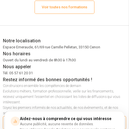
le développement RAW sous Lightroom et les
vue et à réalise
techniques de retouche et détourage. Idéal pour les e-
Voir toutes nos formations
painting, brac
commerçants, artisans et communicants visuels.
sublimer vos i
Notre localisation
Espace Emeraude, 61/69 rue Camille Pelletan, 33150 Cenon
Nos horaires
Ouvert du lundi au vendredi de 8h30 à 17h30
Nous appeler
Tél. 05 57 61 20 31
Restez informé des bonnes opportunités !
Construisons ensemble les compétences de demain
Evolutions métiers, formation professionnelle, veille sur les financements,
recevez uniquement l'essentiel en choisissant les listes de diffusions qui vous
intéressent.
Soyez les premiers informés de nos actualités, de nos événements, et de nos
solutions pour accompagner les entreprises et les parcours professionnels.
Aidez-nous à comprendre ce qui vous intéresse
M'inscrire à la newsletter
Aucune publicité, aucune revente de données.