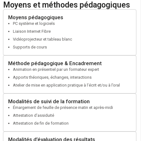
Moyens et méthodes pédagogiques
professionnalisation CDI ou en contrat de professionnalisation CDD
de 12 mois minimum.
Moyens pédagogiques
Demandeur d’emploi inscrit à France Travail souhaitant intégrer un
PC système et logiciels
emploi pour lequel vos qualifications ne sont pas suffisante.
Liaison Internet Fibre
Établir la fiche de poste
Vidéoprojecteur et tableau blanc
Réaliser le positionnement du candidat
Supports de cours
Élaborer un parcours formation
Faire valider votre projet par votre conseiller France Travail
Méthode pédagogique & Encadrement
Si besoin faire une demande de cofinancement auprès de votre
Animation en présentiel par un formateur expert
OPCO
Apports théoriques, échanges, interactions
Atelier de mise en application pratique à l’écrit et/ou à l’oral
Modalités de suivi de la formation
Émargement de feuille de présence matin et après-midi
Attestation d’assiduité
Attestation de fin de formation
Modalités d’évaluation des résultats