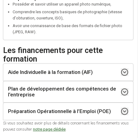
Posséder et savoir utiliser un appareil photo numérique,
Comprendre les concepts basiques de photographie (vitesse
d'obturation, ouverture, ISO),
Avoir une connaissance de base des formats de fichier photo
(JPEG, RAW).
Les financements pour cette
formation
Aide Individuelle à la formation (AIF)
Plan de développement des compétences de
Demandeur d’emploi inscrit à Pole Emploi
l’entreprise
Personne ayant subi un licenciement économique et bénéficiant d’un
accompagnement CSP (Contrat de Sécurisation Professionnelle)
Préparation Opérationnelle à l’Emploi (POE)
Une entreprise
Réaliser un positionnement
Un salarié
Si vous souhaitez avoir plus de détails concernant les financements vous
Élaborer un parcours personnalisé et obtenir un devis
pouvez consulter
notre page dédiée
.
Employeur ayant un poste à pourvoir en CDI, en CDD de 12 mois
Faire valider votre projet par votre conseiller Pole Emploi
Propre à chaque entreprise
minimum y compris les contrats aidés, en contrat de