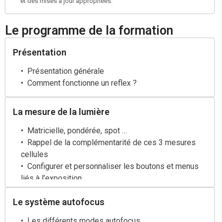
et des mises à jour appropriées.
Le programme de la formation
Présentation
Présentation générale
Comment fonctionne un reflex ?
La mesure de la lumière
Matricielle, pondérée, spot …
Rappel de la complémentarité de ces 3 mesures
cellules
Configurer et personnaliser les boutons et menus
liés à l’exposition
Valider son exposition avec les histogrammes, les
Le système autofocus
masques des hautes lumières (rappel)
Chez Nikon, « D-Lighting actif »
Les différents modes autofocus