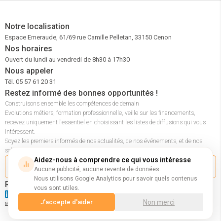
Notre localisation
Espace Emeraude, 61/69 rue Camille Pelletan, 33150 Cenon
Nos horaires
Ouvert du lundi au vendredi de 8h30 à 17h30
Nous appeler
Tél. 05 57 61 20 31
Restez informé des bonnes opportunités !
Construisons ensemble les compétences de demain
Evolutions métiers, formation professionnelle, veille sur les financements,
recevez uniquement l'essentiel en choisissant les listes de diffusions qui vous
intéressent.
Soyez les premiers informés de nos actualités, de nos événements, et de nos
solutions pour accompagner les entreprises et les parcours professionnels.
Aidez-nous à comprendre ce qui vous intéresse
M'inscrire à la newsletter
Aucune publicité, aucune revente de données.
Nous utilisons Google Analytics pour savoir quels contenus
Retrouvez-nous sur nos réseaux
vous sont utiles.
Non merci
J'accepte d'aider
|
|
|
|
|
Nous contacter
Mentions légales
Politique de confidentialité
CGV
Accessibilité handicap
Télécharger notre certificat Qualiopi