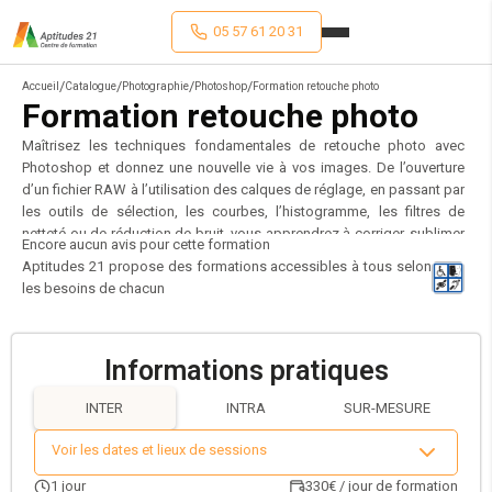
05 57 61 20 31
/
/
/
/
Accueil
Catalogue
Photographie
Photoshop
Formation retouche photo
Formation retouche photo
Maîtrisez les techniques fondamentales de retouche photo avec
Photoshop et donnez une nouvelle vie à vos images. De l’ouverture
d’un fichier RAW à l’utilisation des calques de réglage, en passant par
les outils de sélection, les courbes, l’histogramme, les filtres de
netteté ou de réduction de bruit, vous apprendrez à corriger, sublimer
Encore aucun avis pour cette formation
et optimiser vos photos. Cette formation est idéale pour toute
Aptitudes 21 propose des formations accessibles à tous selon
personne souhaitant acquérir les bases solides de la retouche
les besoins de chacun
numérique professionnelle avec Adobe Photoshop.
Informations pratiques
INTER
INTRA
SUR-MESURE
Voir les dates et lieux de sessions
1
jour
330€ / jour de formation