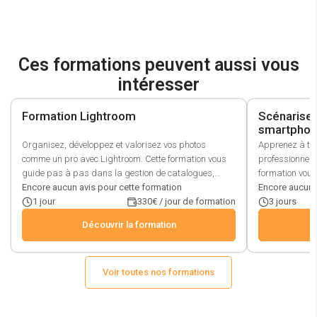
Ces formations peuvent aussi vous
intéresser
Formation Lightroom
Scénariser
smartpho
Organisez, développez et valorisez vos photos
Apprenez à tou
comme un pro avec Lightroom. Cette formation vous
professionnell
guide pas à pas dans la gestion de catalogues,
formation vous
l’utilisation avancée des métadonnées,
Encore aucun avis pour cette formation
matériel et de
Encore aucun 
l’automatisation des exports JPEG, TIFF ou PSD, ainsi
1
jour
330€ / jour de formation
scénarisation (
3
jours
que dans les ajustements localisés (retouches,
jusqu’à la pris
Découvrir la formation
réduction de bruit, aberrations…). Maîtrisez
apprendrez au
l’intégration avec Photoshop pour une retouche fluide,
(titres, voix of
et découvrez les modules de diaporama, impression
pour le web et
et publication web. Idéal pour les photographes
Voir toutes nos formations
accessible pou
souhaitant gagner du temps, optimiser leur flux de
autonome et de
production et exploiter tout le potentiel du format RAW.