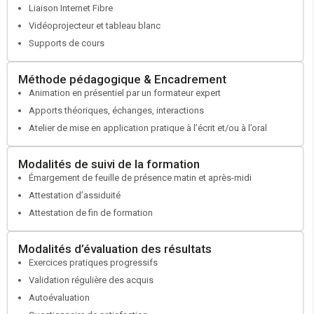
Liaison Internet Fibre
Établir la fiche de poste
Vidéoprojecteur et tableau blanc
Réaliser le positionnement du candidat
Supports de cours
Élaborer un parcours formation
Faire valider votre projet par votre conseiller France Travail
Méthode pédagogique & Encadrement
Si besoin faire une demande de cofinancement auprès de votre
Animation en présentiel par un formateur expert
OPCO
Apports théoriques, échanges, interactions
Atelier de mise en application pratique à l’écrit et/ou à l’oral
Modalités de suivi de la formation
Émargement de feuille de présence matin et après-midi
Attestation d’assiduité
Attestation de fin de formation
Modalités d’évaluation des résultats
Exercices pratiques progressifs
Validation régulière des acquis
Autoévaluation