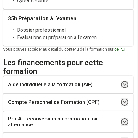
Cyber sécurité
Vocabulaire
Conjugaison
35h Préparation à l’examen
Consolidation et rappel
Conjugaison
Dossier professionnel
Consolidation et rappels
Evaluations et préparation à l’examen
Vous pouvez accéder au détail du contenu de la formation sur
ce PDF
.
Les financements pour cette
formation
Aide Individuelle à la formation (AIF)
Compte Personnel de Formation (CPF)
Demandeur d’emploi inscrit à Pole Emploi
Personne ayant subi un licenciement économique et bénéficiant d’un
accompagnement CSP (Contrat de Sécurisation Professionnelle)
Pro-A : reconversion ou promotion par
Salarié
alternance
Travailleur indépendant
Réaliser un positionnement
Demandeur d’emploi inscrit à France travail
Élaborer un parcours personnalisé et obtenir un devis