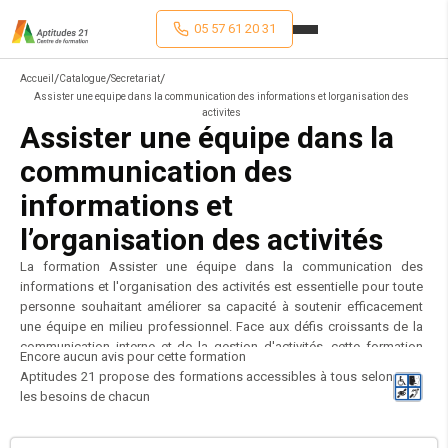
05 57 61 20 31
/
/
/
Accueil
Catalogue
Secretariat
Assister une equipe dans la communication des informations et lorganisation des
activites
Assister une équipe dans la
communication des
informations et
l’organisation des activités
La formation Assister une équipe dans la communication des
informations et l'organisation des activités est essentielle pour toute
personne souhaitant améliorer sa capacité à soutenir efficacement
une équipe en milieu professionnel. Face aux défis croissants de la
communication interne et de la gestion d'activités, cette formation
Encore aucun avis pour cette formation
apporte des compétences clés pour produire des documents
Aptitudes 21 propose des formations accessibles à tous selon
professionnels, assurer la traçabilité des informations, et planifier
les besoins de chacun
efficacement. Elle est particulièrement pertinente pour les métiers de
l'assistance administrative, de la gestion de projet, et du support
d'équipe, appliquée à divers secteurs tels que les entreprises