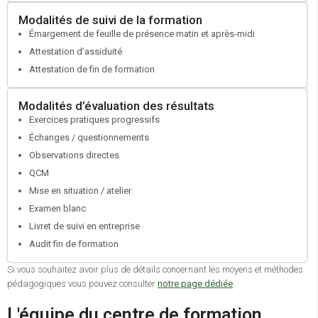
Élaborer un parcours personnalisé et obtenir un devis.
Modalités de suivi de la formation
Émargement de feuille de présence matin et après-midi
Faire valider votre projet par votre Conseiller en Evolution
Professionnelle.
Attestation d’assiduité
Retirer, compléter votre dossier et l’adresser pour le passage en
Attestation de fin de formation
commission au FONGECIF jusqu’au 31/12 et à la Commission
paritaire interprofessionnelle régionale (CPIR) dès le 1er janvier.
Modalités d’évaluation des résultats
Exercices pratiques progressifs
Échanges / questionnements
Observations directes
QCM
Mise en situation / atelier
Examen blanc
Livret de suivi en entreprise
Audit fin de formation
Si vous souhaitez avoir plus de détails concernant les moyens et méthodes
pédagogiques vous pouvez consulter
notre page dédiée
.
L'équipe du centre de formation