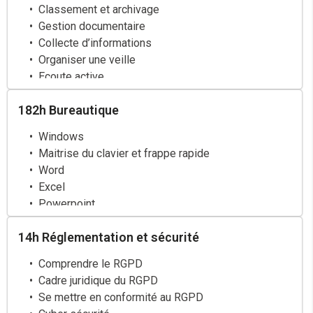
Classement et archivage
Gestion documentaire
Collecte d’informations
Organiser une veille
Ecoute active
182h Bureautique
Windows
Maitrise du clavier et frappe rapide
Word
Excel
Powerpoint
Gestion de la messagerie Outlook
14h Réglementation et sécurité
Internet
Outils collaboratifs
Comprendre le RGPD
Gantt Project
Cadre juridique du RGPD
Suivi de l’avancement du projet
Se mettre en conformité au RGPD
Présentation