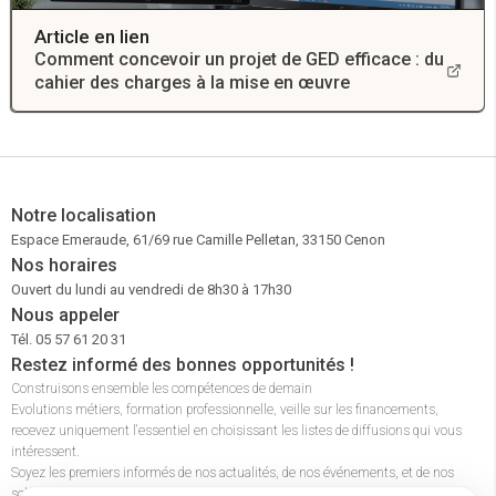
Article en lien
Comment concevoir un projet de GED efficace : du
cahier des charges à la mise en œuvre
Notre localisation
Espace Emeraude, 61/69 rue Camille Pelletan, 33150 Cenon
Nos horaires
Ouvert du lundi au vendredi de 8h30 à 17h30
Nous appeler
Tél. 05 57 61 20 31
Restez informé des bonnes opportunités !
Construisons ensemble les compétences de demain
Evolutions métiers, formation professionnelle, veille sur les financements,
recevez uniquement l'essentiel en choisissant les listes de diffusions qui vous
intéressent.
Soyez les premiers informés de nos actualités, de nos événements, et de nos
solutions pour accompagner les entreprises et les parcours professionnels.