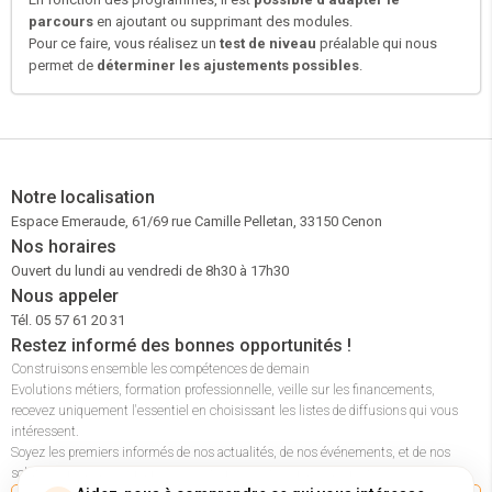
parcours
en ajoutant ou supprimant des modules.
Pour ce faire, vous réalisez un
test de niveau
préalable qui nous
permet de
déterminer les ajustements possibles
.
Notre localisation
Espace Emeraude, 61/69 rue Camille Pelletan, 33150 Cenon
Nos horaires
Ouvert du lundi au vendredi de 8h30 à 17h30
Nous appeler
Tél. 05 57 61 20 31
Restez informé des bonnes opportunités !
Construisons ensemble les compétences de demain
Evolutions métiers, formation professionnelle, veille sur les financements,
recevez uniquement l'essentiel en choisissant les listes de diffusions qui vous
intéressent.
Soyez les premiers informés de nos actualités, de nos événements, et de nos
solutions pour accompagner les entreprises et les parcours professionnels.