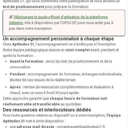
Aptitudes 21, qui vous confirmera votre participation et vous enverra un
test de positionnement
pour préparer la formation.
📘
Téléchargez le guide officiel d’utilisation de la plateforme
Sélexion
, mis à disposition par l’OPCO EP, pour vous aider pas à
pas dans votre inscription.
Un accompagnement personnalisé à chaque étape
Chez
Aptitudes 21
, l’accompagnement ne s’arrête pas à l’inscription.
Notre équipe pédagogique assure un
suivi complet
avant, pendant et
après la formation :
Avant la formation :
envoi du test de positionnement et de la
convocation.
Pendant :
accompagnement du formateur, échanges individualisés,
études de cas issues de la réalité terrain.
Après :
remise de ressources complémentaires et évaluation à
chaud, avec un suivi à froid 30 jours après.
Cette approche garantit que
chaque heure de formation soit
réellement utile et transférable
au quotidien.
Des ressources et interlocuteurs dédiés
Pour toute question relative au dispositif ou à votre inscription,
l’équipe
Aptitudes 21
met à votre disposition :
une
adresse mail directe
: romaintravert@aptitudes21.fr