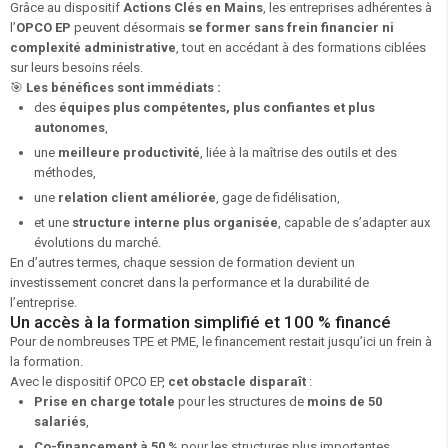
Grâce au dispositif
Actions Clés en Mains
, les entreprises adhérentes à
l’
OPCO EP
peuvent désormais
se former sans frein financier ni
complexité administrative
, tout en accédant à des formations ciblées
sur leurs besoins réels.
🎯
Les bénéfices sont immédiats :
des
équipes plus compétentes, plus confiantes et plus
autonomes
,
une
meilleure productivité
, liée à la maîtrise des outils et des
méthodes,
une
relation client améliorée
, gage de fidélisation,
et une
structure interne plus organisée
, capable de s’adapter aux
évolutions du marché.
En d’autres termes, chaque session de formation devient un
investissement concret dans la performance et la durabilité de
l’entreprise.
Un accès à la formation simplifié et 100 % financé
Pour de nombreuses TPE et PME, le financement restait jusqu’ici un frein à
la formation.
Avec le dispositif OPCO EP,
cet obstacle disparaît
:
Prise en charge totale
pour les structures de
moins de 50
salariés
,
Co-financement à 50 %
pour les structures plus importantes,