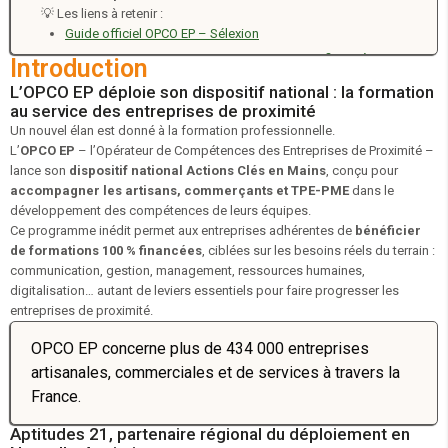
💡 Les liens à retenir :
Guide officiel OPCO EP – Sélexion
Formations Communication & Vente – 100 % financées
Introduction
Formations Management et Gestion - 100% financées
L’OPCO EP déploie son dispositif national : la formation
au service des entreprises de proximité
Formations Ressources Humaines – 100 % financées
Un nouvel élan est donné à la formation professionnelle.
L’
OPCO EP
–
l’Opérateur de Compétences des Entreprises de Proximité
–
lance son
dispositif national Actions Clés en Mains
, conçu pour
accompagner les artisans, commerçants et TPE-PME
dans le
développement des compétences de leurs équipes.
Ce programme inédit permet aux entreprises adhérentes de
bénéficier
de formations 100 % financées
, ciblées sur les besoins réels du terrain :
communication, gestion, management, ressources humaines,
digitalisation… autant de leviers essentiels pour faire progresser les
entreprises de proximité.
OPCO EP concerne plus de 434 000 entreprises
artisanales, commerciales et de services à travers la
France.
Aptitudes 21, partenaire régional du déploiement en