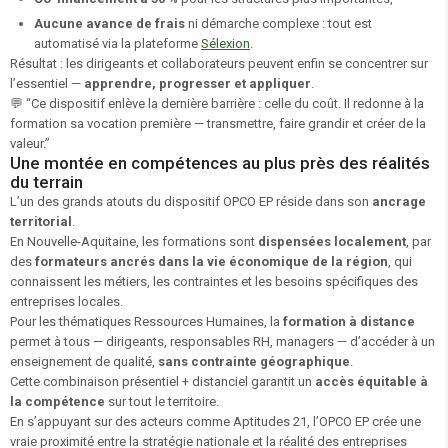
Aucune avance de frais
ni démarche complexe : tout est
automatisé via la plateforme
Sélexion
.
Résultat : les dirigeants et collaborateurs peuvent enfin se concentrer sur
l’essentiel —
apprendre, progresser et appliquer
.
💬
“Ce dispositif enlève la dernière barrière : celle du coût. Il redonne à la
formation sa vocation première — transmettre, faire grandir et créer de la
valeur.”
Une montée en compétences au plus près des réalités
du terrain
L’un des grands atouts du dispositif OPCO EP réside dans son
ancrage
territorial
.
En Nouvelle-Aquitaine, les formations sont
dispensées localement
, par
des
formateurs ancrés dans la vie économique de la région
, qui
connaissent les métiers, les contraintes et les besoins spécifiques des
entreprises locales.
Pour les thématiques Ressources Humaines, la
formation à distance
permet à tous — dirigeants, responsables RH, managers — d’accéder à un
enseignement de qualité,
sans contrainte géographique
.
Cette combinaison présentiel + distanciel garantit un
accès équitable à
la compétence
sur tout le territoire.
En s’appuyant sur des acteurs comme Aptitudes 21, l’OPCO EP crée une
vraie proximité entre la stratégie nationale et la réalité des entreprises