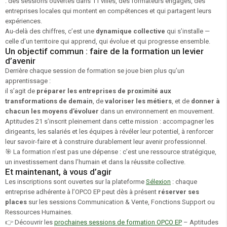
: des sessions ouvertes dans 11 villes, des formateurs engagés, des
entreprises locales qui montent en compétences et qui partagent leurs
expériences.
Au-delà des chiffres, c’est une
dynamique collective
qui s’installe —
celle d’un territoire qui apprend, qui évolue et qui progresse ensemble.
Un objectif commun : faire de la formation un levier
d’avenir
Derrière chaque session de formation se joue bien plus qu’un
apprentissage :
il s’agit de
préparer les entreprises de proximité aux
transformations de demain
, de
valoriser les métiers
, et de
donner à
chacun les moyens d’évoluer
dans un environnement en mouvement.
Aptitudes 21 s’inscrit pleinement dans cette mission : accompagner les
dirigeants, les salariés et les équipes à révéler leur potentiel, à renforcer
leur savoir-faire et à construire durablement leur avenir professionnel.
🎯
La formation n’est pas une dépense : c’est une ressource stratégique,
un investissement dans l’humain et dans la réussite collective.
Et maintenant, à vous d’agir
Les inscriptions sont ouvertes sur la plateforme
Sélexion
: chaque
entreprise adhérente à l’OPCO EP peut dès à présent
réserver ses
places
sur les sessions Communication & Vente, Fonctions Support ou
Ressources Humaines.
👉 Découvrir les
prochaines sessions de formation OPCO EP
– Aptitudes